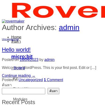
ข้าม
ไป
ยัง
เนื้อหา
Author Archives:
admin
Home
Uncategorized
สินค้า
Hello world!
micro:bit
Posted on
16/04/2023
by
admin
Board
Welcome to WordPress. This is your first post. Edit or […]
Continue reading
→
Kit
Posted in
Uncategorized
1
Comment
ค้นหา
Robot Kits
ค้นหา
Modules
Recent Posts