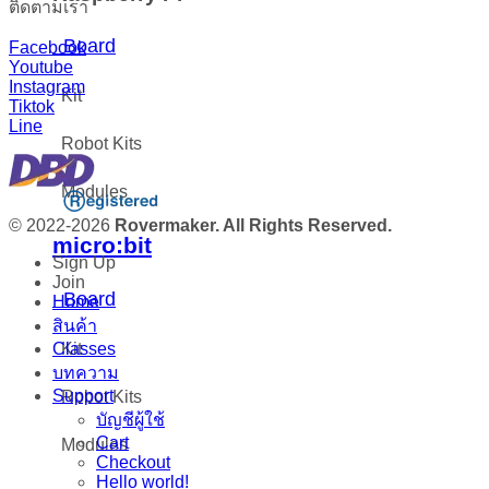
ติดตามเรา
Board
Facebook
Youtube
Instagram
Kit
Tiktok
Line
Robot Kits
Modules
© 2022-2026
Rovermaker. All Rights Reserved.
micro:bit
Sign Up
Join
Board
Home
สินค้า
Kit
Classes
บทความ
Support
Robot Kits
บัญชีผู้ใช้
Cart
Modules
Checkout
Hello world!